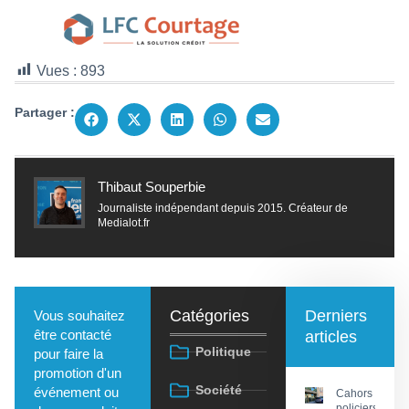
Vues :
893
Partager :
Thibaut Souperbie
Journaliste indépendant depuis 2015. Créateur de
Medialot.fr
Catégories
Derniers
Vous souhaitez
être contacté
articles
Politique
pour faire la
promotion d'un
Société
événement ou
Cahors : Des
policiers