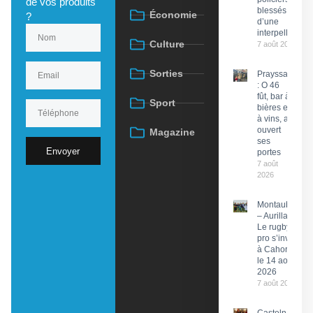
de vos produits
blessés lors
Économie
?
d’une
interpellation
Culture
7 août 2026
Sorties
Prayssac
: O 46
fût, bar à
Sport
bières et
à vins, a
ouvert
Magazine
ses
Envoyer
portes
7 août
2026
Montauban
– Aurillac :
Le rugby
pro s’invite
à Cahors
le 14 août
2026
7 août 2026