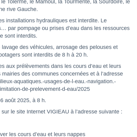
, le Tolerme, le Mamoul, la Tourmente, la Sourdoire, le
gne rive Gauche.
installations hydrauliques est interdite. Le
es… par pompage ou prises d’eau dans les ressources
e sont interdits.
 le lavage des véhicules, arrosage des pelouses et
 potagers sont interdits de 8 h à 20 h.
les aux prélèvements dans les cours d’eau et leurs
 mairies des communes concernées et à l’adresse
Milieux-aquatiques.-usages-de-l-eau.-navigation.-
limitation-de-prelevement-d-eau/2025
6 août 2025, à 8 h.
sur le site Internet VIGIEAU à l’adresse suivante :
r les cours d’eau et leurs nappes