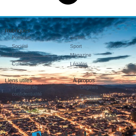
Rubriques
Politique
Sorties
Société
Sport
Économie
Magazine
Culture
Légales
Liens utiles
À propos
Politique de
Origines
confidentialité
Carrières
Mentions légales
Publicité
Contact