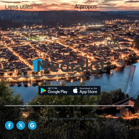
Liens utiles
À propos
Politique de
Origines
confidentialité
Carrières
Mentions légales
Publicité
Contact
Votre site d'actualités et d'informations dans le
département du Lot (46).
Tous droits réservés © 2026 Medialot.