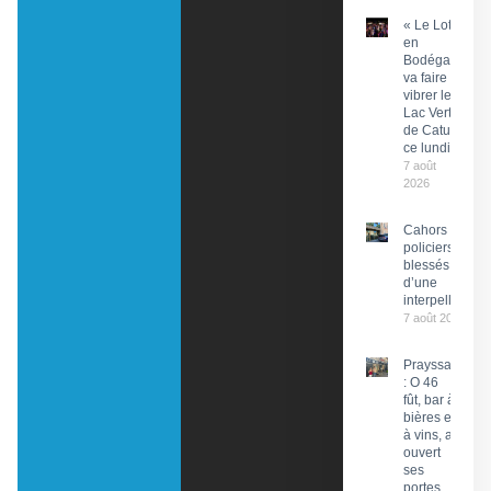
« Le Lot
en
Bodéga »
va faire
vibrer le
Lac Vert
de Catus
ce lundi
7 août
2026
Cahors : Des
policiers
blessés lors
d’une
interpellation
7 août 2026
Prayssac
: O 46
fût, bar à
bières et
à vins, a
ouvert
ses
portes