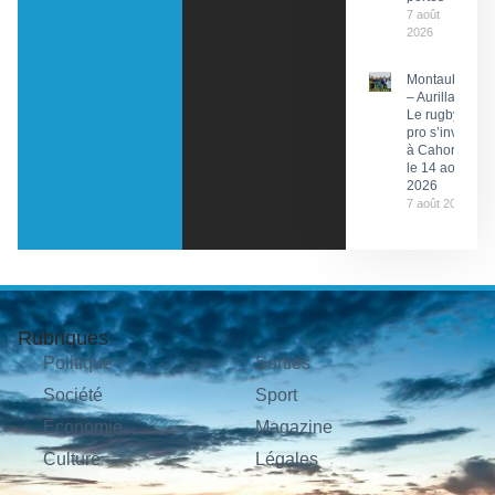
7 août
2026
Montauban
– Aurillac :
Le rugby
pro s’invite
à Cahors
le 14 août
2026
7 août 2026
Rubriques
Politique
Sorties
Société
Sport
Économie
Magazine
Culture
Légales