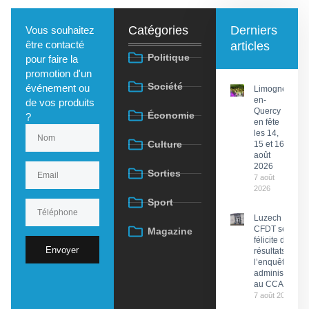
Catégories
Derniers
Vous souhaitez
être contacté
articles
Politique
pour faire la
promotion d'un
Société
événement ou
Limogne-
en-
de vos produits
Quercy
Économie
?
en fête
les 14,
Culture
15 et 16
août
2026
Sorties
7 août
2026
Sport
Luzech : La
CFDT se
Magazine
félicite des
Envoyer
résultats de
l’enquête
administrative
au CCAS
7 août 2026