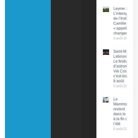
Leyme :
L’intersyndical
de l’Institut
Camille Miret
« appelle à du
changement »
5 août 2026
Saint-Martin-
Labouval :
Le festival
d’astronomie
Vià Cosmos,
c’est les 7 et
8 août
5 août 2026
Le
Mammobile
revient
dans le Lot
à la fin de
l’été
5 août 2026