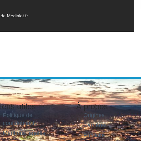
de Medialot.fr
iens utiles
À propos
Politique de
Origines
confidentialité
Carrières
Mentions légales
Publicité