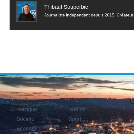
Thibaut Souperbie
Journaliste indépendant depuis 2015. Créateur 
Rubriques
L
Politique
Sorties
Société
Sport
Économie
Magazine