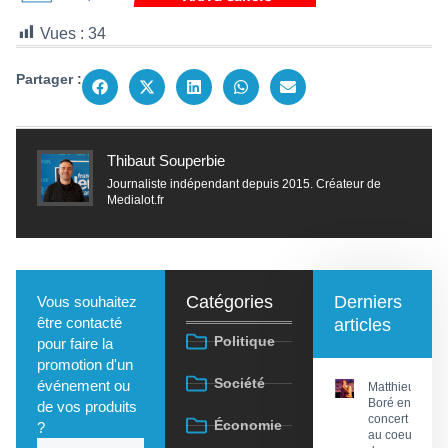
Vues :
34
Partager :
Thibaut Souperbie
Journaliste indépendant depuis 2015. Créateur de
Medialot.fr
Catégories
Derniers
Vous souhaitez
être contacté
articles
Politique
pour faire la
promotion d'un
Société
événement ou
Matthieu
Boré en
de vos produits
concert
Économie
?
au coeur