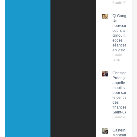
6 août 2026
Qi Gong :
Un
nouveau
cours à
Ginouillac
et des
séances
en visio
6 août
2026
Christophe
Proença
appelle à la
mobilisation
pour sauver
le centre
des
finances de
Saint-Céré
6 août 2026
Castelnau-
Montratier