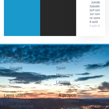
: Juliette
Sabatié
sort son
1er roman
ce samedi
8 août
6 août 2026
Rubriques
Politique
Sorties
Société
Sport
Économie
Magazine
Culture
Légales
Liens utiles
À propos
Politique de
Origines
confidentialité
Carrières