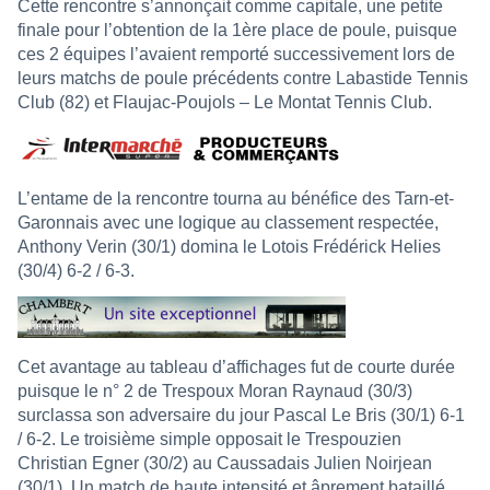
Cette rencontre s’annonçait comme capitale, une petite
finale pour l’obtention de la 1ère place de poule, puisque
ces 2 équipes l’avaient remporté successivement lors de
leurs matchs de poule précédents contre Labastide Tennis
Club (82) et Flaujac-Poujols – Le Montat Tennis Club.
L’entame de la rencontre tourna au bénéfice des Tarn-et-
Garonnais avec une logique au classement respectée,
Anthony Verin (30/1) domina le Lotois Frédérick Helies
(30/4) 6-2 / 6-3.
Cet avantage au tableau d’affichages fut de courte durée
puisque le n° 2 de Trespoux Moran Raynaud (30/3)
surclassa son adversaire du jour Pascal Le Bris (30/1) 6-1
/ 6-2. Le troisième simple opposait le Trespouzien
Christian Egner (30/2) au Caussadais Julien Noirjean
(30/1). Un match de haute intensité et âprement bataillé