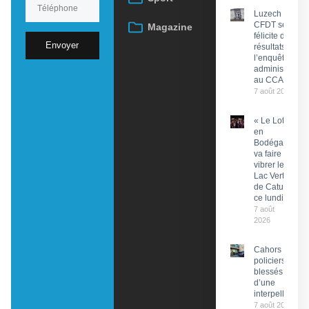
Luzech : La
CFDT se
Magazine
félicite des
Envoyer
résultats de
l’enquête
administrative
au CCAS
7 août 2026
« Le Lot
en
Bodéga »
va faire
vibrer le
Lac Vert
de Catus
ce lundi
7 août
2026
Cahors : Des
policiers
blessés lors
d’une
interpellation
7 août 2026