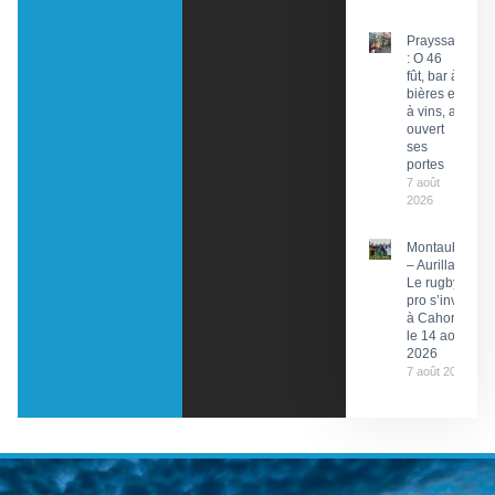
Prayssac
: O 46
fût, bar à
bières et
à vins, a
ouvert
ses
portes
7 août
2026
Montauban
– Aurillac :
Le rugby
pro s’invite
à Cahors
le 14 août
2026
7 août 2026