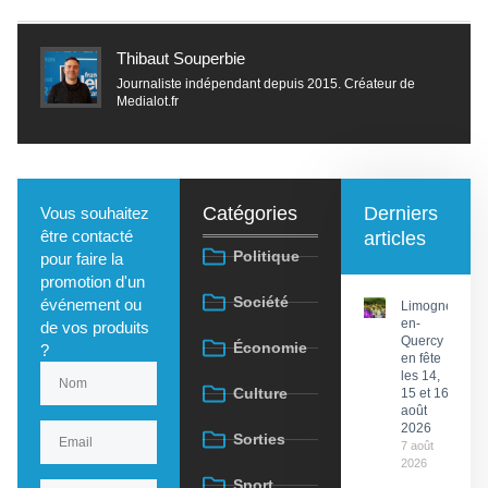
Thibaut Souperbie
Journaliste indépendant depuis 2015. Créateur de
Medialot.fr
Catégories
Derniers
Vous souhaitez
être contacté
articles
Politique
pour faire la
promotion d'un
Société
événement ou
Limogne-
en-
de vos produits
Quercy
Économie
?
en fête
les 14,
Culture
15 et 16
août
2026
Sorties
7 août
2026
Sport