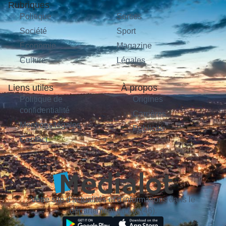
Rubriques
Politique
Sorties
Société
Sport
Économie
Magazine
Culture
Légales
Liens utiles
À propos
Politique de
Origines
confidentialité
Carrières
Mentions légales
Publicité
Contact
Votre site d'actualités et d'informations dans le
département du Lot (46).