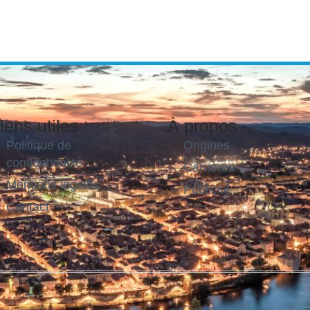
iens utiles
À propos
Politique de
Origines
confidentialité
Carrières
Mentions légales
Publicité
Contact