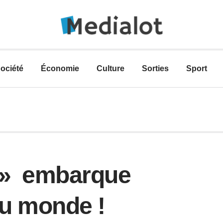
ociété
Économie
Culture
Sorties
Sport
e » embarque
du monde !