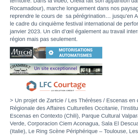
territoire. Dans la vidéo, Ofelia fait son apparition
Rocamadour), marche longuement dans nos paysages
reprendre le cours de
sa pérégrination… jusqu’en A
le cadre du cinquième festival international de perf
janvier 2023. Un clin d’œil également au travail inte
région mais pas seulement.
> Un projet de Zartcie / Les Thérèses / Escenas en 
Régionale des Affaires Culturelles Occitanie, l’Instit
Escenas en Contexto (Chili), Parque Cultural Valpa
Verde, Corporacion Ciem Aconagua, Sala El Descuad
(Italie), Le Ring Scène Périphérique – Toulouse, Le