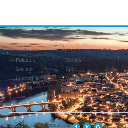
Rubriques
L
Politique
Sorties
Société
Sport
Économie
Magazine
Culture
Légales
Tous droits réservés © 2026 Medialot.