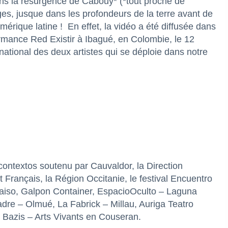
 dans la résurgence de Cabouy* (*tout proche de
, jusque dans les profondeurs de la terre avant de
mérique latine !
En effet, la vidéo a été diffusée dans
ormance Red Existir à Ibagué, en Colombie, le 12
rnational des deux artistes qui se déploie dans notre
contextos soutenu par Cauvaldor, la Direction
ut Français, la Région Occitanie, le festival Encuentro
raiso, Galpon Container, EspacioOculto – Laguna
re – Olmué, La Fabrick – Millau, Auriga Teatro
s Bazis – Arts Vivants en Couseran.