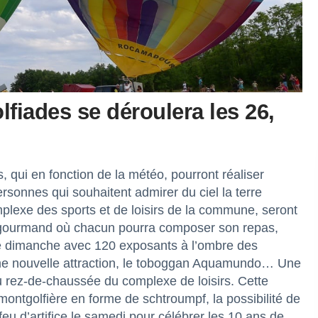
fiades se déroulera les 26,
, qui en fonction de la météo, pourront réaliser
ersonnes qui souhaitent admirer du ciel la terre
lexe des sports et de loisirs de la commune, seront
é gourmand où chacun pourra composer son repas,
le dimanche avec 120 exposants à l’ombre des
me nouvelle attraction, le toboggan Aquamundo… Une
u rez-de-chaussée du complexe de loisirs. Cette
 montgolfière en forme de schtroumpf, la possibilité de
eu d’artifice le samedi pour célébrer les 10 ans de