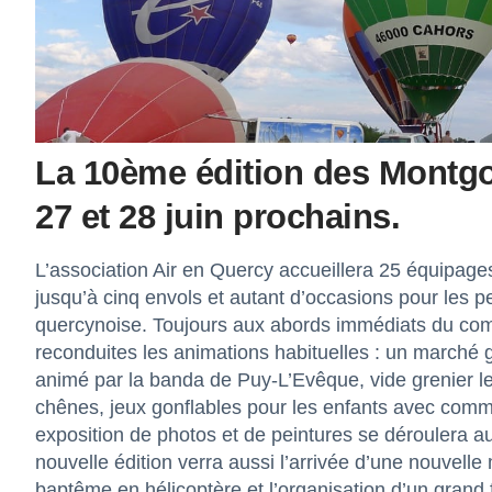
La 10ème édition des Montgol
27 et 28 juin prochains.
L’association Air en Quercy accueillera 25 équipages
jusqu’à cinq envols et autant d’occasions pour les p
quercynoise. Toujours aux abords immédiats du comp
reconduites les animations habituelles : un march
animé par la banda de Puy-L’Evêque, vide grenier 
chênes, jeux gonflables pour les enfants avec com
exposition de photos et de peintures se déroulera a
nouvelle édition verra aussi l’arrivée d’une nouvelle
baptême en hélicoptère et l’organisation d’un grand f