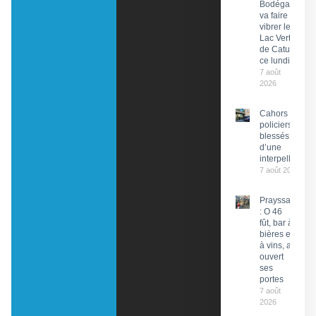
Bodéga »
va faire
vibrer le
Lac Vert
de Catus
ce lundi
7 août
2026
Cahors : Des
policiers
blessés lors
d’une
interpellation
7 août 2026
Prayssac
: O 46
fût, bar à
bières et
à vins, a
ouvert
ses
portes
7 août
2026