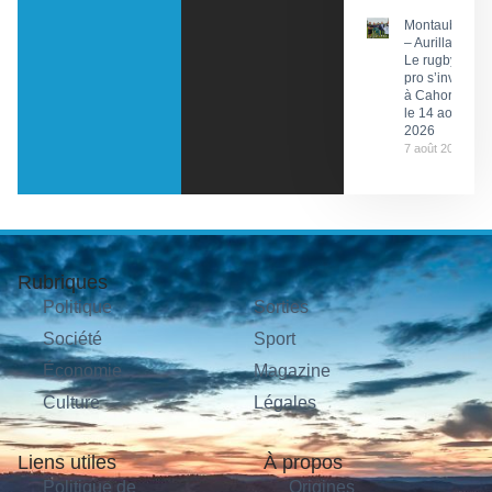
Montauban
– Aurillac :
Le rugby
pro s’invite
à Cahors
le 14 août
2026
7 août 2026
Rubriques
Politique
Sorties
Société
Sport
Économie
Magazine
Culture
Légales
Liens utiles
À propos
Politique de
Origines