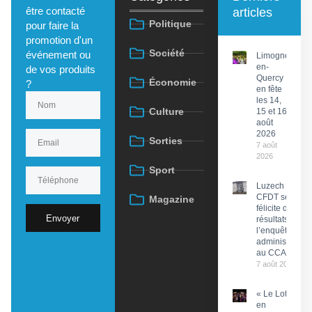
être contacté
articles
Politique
pour faire la
promotion d'un
Société
événement ou
Limogne-
en-
de vos produits
Quercy
Économie
?
en fête
les 14,
Culture
15 et 16
août
2026
Sorties
7 août
2026
Sport
Luzech : La
CFDT se
Magazine
félicite des
Envoyer
résultats de
l’enquête
administrative
au CCAS
7 août 2026
« Le Lot
en