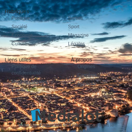
Rubriques
Politique
Sorties
Société
Sport
Économie
Magazine
Culture
Légales
Liens utiles
À propos
Politique de
Origines
confidentialité
Carrières
Mentions légales
Publicité
Contact
Votre site d'actualités et d'informations dans le
département du Lot (46).