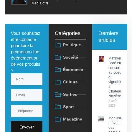
Medialot.fr
Catégories
Derniers
Vous souhaitez
être contacté
articles
Politique
pour faire la
promotion d'un
Société
événement ou
Matthieu
Boré en
de vos produits
concert
Économie
?
au coeur
du
Culture
vignoble
à
Château
Sorties
Nozières
6 août
2026
Sport
Mobilisation
Magazine
préventive
Envoyer
des