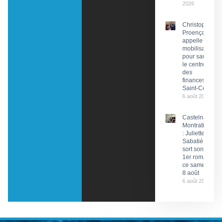
2026
Christophe
Proença
appelle à la
mobilisation
pour sauver
le centre
des
finances de
Saint-Céré
6 août 2026
Castelnau-
Montratier
: Juliette
Sabatié
sort son
1er roman
ce samedi
8 août
6 août 2026