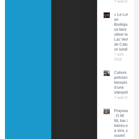
7 août 2026
« Le Lot
en
Bodéga »
va faire
vibrer le
Lac Vert
de Catus
ce lundi
7 août
2026
Cahors : Des
policiers
blessés lors
d’une
interpellation
7 août 2026
Prayssac
: O 46
fût, bar à
bières et
à vins, a
ouvert