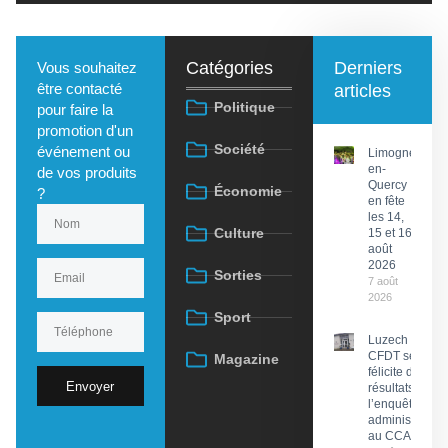
Catégories
Derniers
Vous souhaitez
être contacté
articles
Politique
pour faire la
promotion d'un
Société
événement ou
Limogne-
en-
de vos produits
Quercy
Économie
?
en fête
les 14,
Culture
15 et 16
août
2026
Sorties
7 août
2026
Sport
Luzech : La
CFDT se
Magazine
félicite des
Envoyer
résultats de
l’enquête
administrative
au CCAS