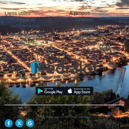
Liens utiles
À propos
Politique de
Origines
confidentialité
Carrières
Mentions légales
Publicité
Contact
Votre site d'actualités et d'informations dans le
département du Lot (46).
Tous droits réservés © 2026 Medialot.