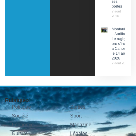
ses
portes
7 août
2026
Montauban
– Aurillac :
Le rugby
pro s’invite
à Cahors
le 14 août
2026
7 août 2026
Rubriques
Politique
Sorties
Société
Sport
Économie
Magazine
Culture
Légales