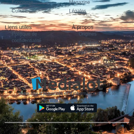
Économie
Magazine
Culture
Légales
Liens utiles
À propos
Politique de
Origines
confidentialité
Carrières
Mentions légales
Publicité
Contact
Votre site d'actualités et d'informations dans le
département du Lot (46).