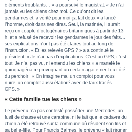
éléments troublants… » a poursuivi le magistrat. « Je n’ai
jamais vu les chiens chez moi. Ce qu’ont dit les
gendarmes et la vérité pour moi ça fait deux » a lancé
l’homme, droit dans ses dires. Seul, la matinée, il aurait
reçu un couple d’octogénaires britanniques à partir de 13
h, et a refusé de recevoir les gendarmes le jour des faits…
ses explications n’ont pas été claires tout au long de
l’instruction. « Et les relevés GPS ? » a a continué le
président. « Je n’ai pas d’explications. C’est un GPS, c’est
tout. Je n’ai pas vu, ni entendu les chiens » a martelé le
quinquagénaire provoquant un certain agacement du côté
du perchoir : « On imagine mal un complot pour vous
nuire, un complot aussi élaboré avec de faux tracés
GPS. »
« Cette famille tue les chiens »
Le prévenu n’a pas contesté posséder une Mercedes, un
fusil de chasse et une carabine, ni le fait que le cadavre du
chien a été retrouvé sur la commune où résident son fils et
sa belle-fille. Pour Francis Balmes, le prévenu « fait régner