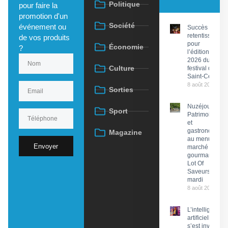
Politique
pour faire la
promotion d'un
Société
événement ou
Succès
retentissant
de vos produits
pour
Économie
?
l’édition
2026 du
Culture
festival de
Saint-Céré
8 août 2026
Sorties
Nuzéjouls :
Sport
Patrimoine
et
gastronomie
Magazine
au menu du
Envoyer
marché
gourmand
Lot Of
Saveurs ce
mardi
8 août 2026
L’intelligence
artificielle
s’est invitée