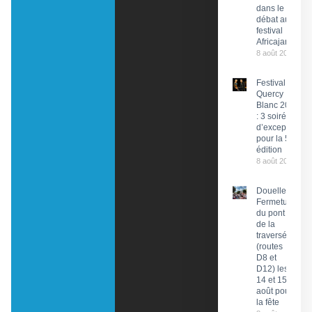
dans le
débat au
festival
Africajarc
8 août 2026
Festival du
Quercy
Blanc 2026
: 3 soirées
d’exception
pour la 58e
édition
8 août 2026
Douelle :
Fermeture
du pont et
de la
traversée
(routes
D8 et
D12) les
14 et 15
août pour
la fête