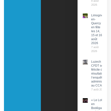
8 août
2026
Limogne-
en-
Quercy
en fête
les 14,
15 et 16
août
2026
7 août
2026
Luzech : La
CFDT se
félicite des
résultats de
l’enquête
administrative
au CCAS
7 août 2026
« Le Lot
en
Bodéga »