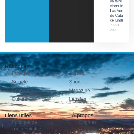
va faire
vibrer le
Lac Vert
de Catus
ce lundi
7 août
2026
Rubriques
Politique
Sorties
Société
Sport
Économie
Magazine
Culture
Légales
Liens utiles
À propos
Politique de
Origines
confidentialité
Carrières