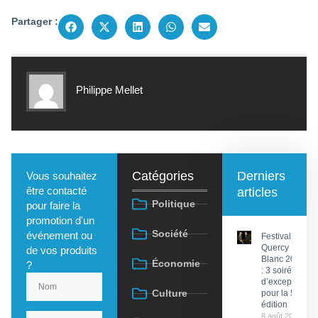
Partager :
Philippe Mellet
Catégories
Derniers
Vous souhaitez
être contacté
articles
Politique
pour faire la
promotion d'un
Société
événement ou
Festival du
Quercy
de vos produits
Blanc 2026
Économie
?
: 3 soirées
d’exception
Culture
pour la 58e
édition
8 août 2026