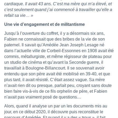
cardiaque. Il avait 43 ans. C’est ma mère qui m’a élevé, et
c’est seulement quand j’ai commencé à travailler qu’elle a
refait sa vie… »
Une vie d’engagement et de militantisme
Jusqu’à l’ouverture du coffret, il y a désormais six ans,
Fabien ne connaissait que des bribes de la vie de son
paternel. Il savait qu’Amédée Jean Joseph Lesage né
dans l’actuelle ville de Corbeil-Essonnes en 1908 avait été
commis, métallurgiste, et même régisseur de plateau pour
un studio de cinéma et qu’avant la Seconde guerre, il
travaillait à Boulogne-Billancourt. Il se souvenait avoir
entendu que son père avait été mobilisé en 39-40, et que
plus tard, il avait résisté. C’était assez vague. Sa mère
n’avait rien dit ou presque, parlait peu, croyant sans doute
bien faire vis-à-vis de ce fils orphelin de père, et Fabien
n’avait pas vraiment posé de questions…
Alors, quand il analyse un par un les documents mis au
jour, en ce début 2020, il découvre puis reconstitue le
parcours d’Amédée. Et quand il y a des « trous », il fait