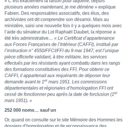
« C’est exactement la raison pour laquelle, depuis
plusieurs années maintenant, je me démène »
explique
Fabien. Des responsables associatifs, des élus, des
archivistes ont dit comprendre son désarroi. Mais au
ministère, saisi une nouvelle fois il y a quelques mois avec
l’aide du sénateur du Lot Raphaël Daubet, la réponse a
été très administrative…
« Le Certificat d’appartenance
aux Forces Françaises de l’Intérieur (CAFFI), institué par
l’instruction n° 4550/FFCI/FFI du 9 mai 1947, est l’unique
pièce officielle validant, à titre militaire, les services
effectués par les résistants ayant combattu dans les rangs
des formations constitutives des FFI. Pour obtenir ce
CAFFI, il appartenait aux requérants de déposer leur
er
demande avant le 1
mars 1951. Les commissions
départementales et régionales d’homologation FFI ont
er
cessé de fonctionner peu après la date de forclusion (1
mars 1951). »
252 000 noms… sauf un
Or, quand on consulte sur le site Mémoire des Hommes les
dossiers d’homologation et de reconnaissance des