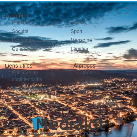
Rubriques
Politique
Sorties
Société
Sport
Économie
Magazine
Culture
Légales
Liens utiles
À propos
Politique de
Origines
confidentialité
Carrières
Mentions légales
Publicité
Contact
Votre site d'actualités et d'informations dans le