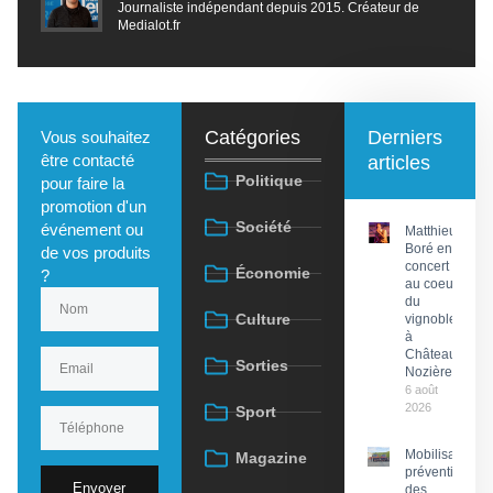
Journaliste indépendant depuis 2015. Créateur de
Medialot.fr
Catégories
Derniers
Vous souhaitez
être contacté
articles
Politique
pour faire la
promotion d'un
Société
événement ou
Matthieu
Boré en
de vos produits
concert
Économie
?
au coeur
du
Culture
vignoble
à
Château
Sorties
Nozières
6 août
2026
Sport
Mobilisation
Magazine
préventive
Envoyer
des