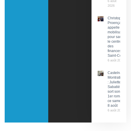
6 août
2026
Christophe
Proença
appelle à la
mobilisation
pour sauver
le centre
des
finances de
Saint-Céré
6 août 2026
Castelnau-
Montratier
: Juliette
Sabatié
sort son
1er roman
ce samedi
8 août
6 août 2026