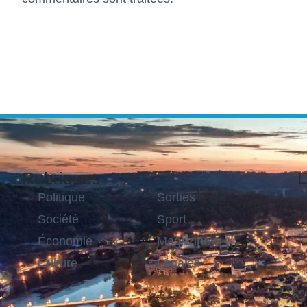
Rubriques
L
Politique
Sorties
Société
Sport
Économie
Magazine
Culture
Légales