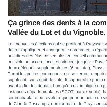
Ça grince des dents à la c
Vallée du Lot et du Vignoble.
Les nouvelles élections qui se profilent à Prayssac vo
devra s’appliquer et changera le nombre et la répart
aux dires des élus rassemblés en conseil communaut
possible un accord local, en vigueur jusqu’ici. Puy-
deux délégués supplémentaires (6 au total), Prayssac 
Parmi les petites communes, dix se verront amputées
suppléant, sans droit de vote. Insupportable pour ces
avant la fin des débats. Lorsqu’on est impliqué en 
instances départementales (SCOT, par exemple), la no
communautaire ne revotera que pour un poste de vice
de Claude Descamps, dernier maire de Prayssac, par