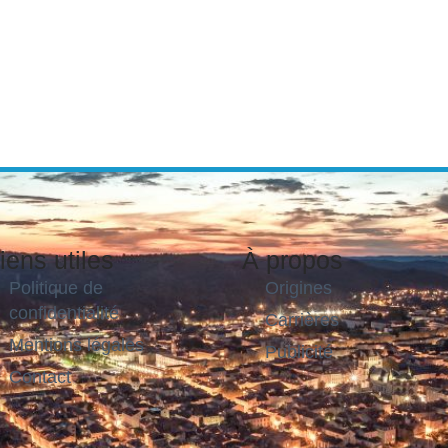
iens utiles
À propos
Politique de
Origines
confidentialité
Carrières
Mentions légales
Publicité
Contact