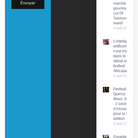
Envoyer
marché
gourmand
Lot Of
Saveurs ce
mardi
8 août 2026
L’intelligence
artificielle
s’est invitée
dans le
débat au
festival
Africajarc
8 août 2026
Festival du
Quercy
Blanc 2026
: 3 soirées
d’exception
pour la 58e
édition
8 août 2026
Douelle :