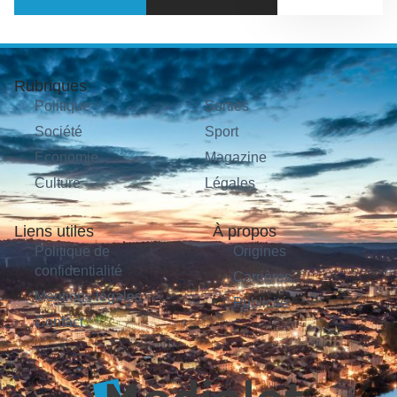
Rubriques
Politique
Sorties
Société
Sport
Économie
Magazine
Culture
Légales
Liens utiles
À propos
Politique de
Origines
confidentialité
Carrières
Mentions légales
Publicité
Contact