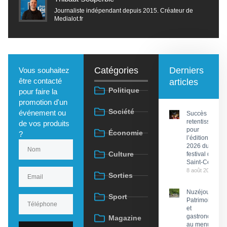
Journaliste indépendant depuis 2015. Créateur de
Medialot.fr
Catégories
Derniers
Vous souhaitez
être contacté
articles
Politique
pour faire la
promotion d'un
Société
événement ou
Succès
retentissant
de vos produits
pour
Économie
?
l’édition
2026 du
Culture
festival de
Saint-Céré
8 août 2026
Sorties
Nuzéjouls :
Sport
Patrimoine
et
gastronomie
Magazine
au menu du