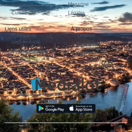
Économie
Magazine
Culture
Légales
Liens utiles
À propos
Politique de
Origines
confidentialité
Carrières
Mentions légales
Publicité
Contact
Votre site d'actualités et d'informations dans le
département du Lot (46).