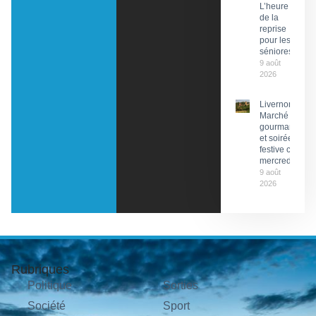
L’heure
de la
reprise
pour les
séniores
9 août
2026
Livernon :
Marché
gourmand
et soirée
festive ce
mercredi
9 août
2026
Rubriques
Politique
Sorties
Société
Sport