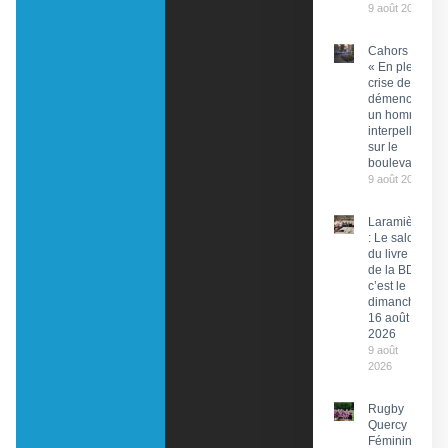
9 août 2026
Cahors :
« En pleine
crise de
démence »,
un homme
interpellé
sur le
boulevard
9 août 2026
Laramière
: Le salon
du livre et
de la BD,
c’est le
dimanche
16 août
2026
9 août
2026
Rugby
Quercy
Féminin :