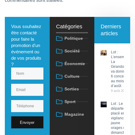
commentaires sont traitées
.
Catégories
Derniers
Vous souhaitez
être contacté
articles
Politique
pour faire la
promotion d'un
Société
événement ou
Lot :
L’ensemble
de vos produits
La
Économie
?
Girandola
va donner
Culture
6 concerts
au mois
d’août
Sorties
9 août 2026
Sport
Lot : Le
département
placé en
Magazine
vigilance
Envoyer
jaune
orages ce
dimanche