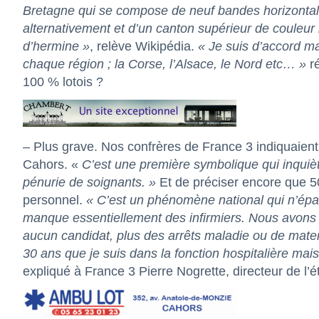
Bretagne qui se compose de neuf bandes horizontale
alternativement et d’un canton supérieur de couleu
d’hermine »
, relève Wikipédia.
« Je suis d’accord ma
chaque
région ; la Corse, l’Alsace, le Nord etc… »
r
100 % lotois ?
– Plus grave. Nos confrères de
France 3
indiquaient 
Cahors. «
C’est une première symbolique qui inquièt
pénurie de soignants. »
Et de préciser encore que 50
personnel.
« C’est un phénomène national qui n’épar
manque essentiellement des infirmiers. Nous avons a
aucun candidat, plus des arrêts maladie ou de mater
30 ans que je suis dans la fonction hospitalière mais
expliqué à France 3 Pierre Nogrette, directeur de l’