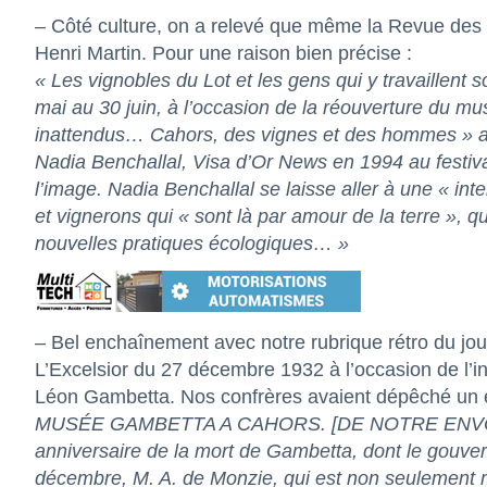
– Côté culture, on a relevé que même
la Revue des
Henri Martin. Pour une raison bien précise :
« Le
s vignobles du Lot et les gens qui y travaillent
mai au 30 juin, à l’occasion de la réouverture du 
inattendus… Cahors, des vignes et des hommes » a 
Nadia Benchallal, Visa d’Or News en 1994 au festiva
l’image. Nadia Benchallal se laisse aller à une « int
et vignerons qui « sont là par amour de la terre », q
nouvelles pratiques écologiques… »
– Bel enchaînement avec notre rubrique rétro du jour
L’Excelsior
du 27 décembre 1932 à l’occasion de l’i
Léon Gambetta. Nos confrères avaient dépêché un e
MUSÉE GAMBETTA A CAHORS. [DE NOTRE ENVOYÉ S
anniversaire de la mort de Gambetta, dont le gouve
décembre, M. A. de Monzie, qui est non seulement mi