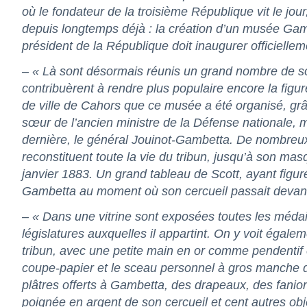
où le fondateur de la troisième
République vit le jour,
depuis longtemps déjà : la création d’un musée Gambe
président de la République doit inaugurer officielle
– « Là sont désormais réunis un grand nombre de sou
contribuèrent à rendre plus populaire encore la figure
de ville de
Cahors
que ce musée a été organisé, gr
sœur de l’ancien ministre de la Défense nationale,
m
dernière, le général
Jouinot-Gambetta. De nombreux 
reconstituent toute la vie du tribun, jusqu’à son ma
janvier 1883.
Un grand tableau de Scott, ayant figur
Gambetta au moment où son cercueil passait devant 
– « Dans une vitrine sont exposées toutes les méda
législatures auxquelles il appartint.
On y voit égaleme
tribun, avec une petite main en or comme pendentif e
coupe-papier et le sceau personnel à gros manche d
plâtres offerts à Gambetta, des drapeaux, des fani
poignée en argent de son cercueil et cent autres obje