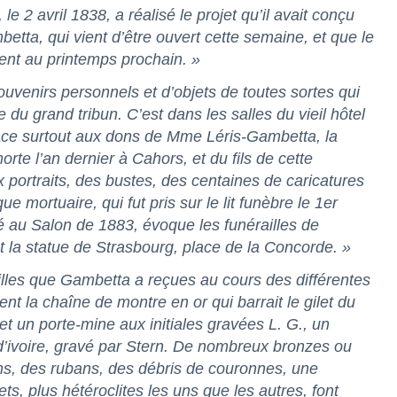
 le 2 avril 1838, a réalisé le projet qu’il avait conçu
tta, qui vient d’être ouvert cette semaine, et que le
ment au printemps prochain. »
venirs personnels et d’objets de toutes sortes qui
 du grand tribun. C’est dans les salles du vieil hôtel
âce surtout aux dons de Mme
Léris-Gambetta, la
orte l’an dernier à
Cahors, et du fils de cette
portraits, des bustes, des centaines de
caricatures
sque
mortuaire, qui fut pris sur le lit funèbre le 1er
é au Salon de 1883, évoque les funérailles de
la statue de Strasbourg, place de la Concorde. »
illes que Gambetta a reçues au cours des différentes
nt la chaîne de montre en or qui barrait le gilet du
t un porte-mine aux initiales gravées L. G., un
’ivoire, gravé par Stern. De nombreux bronzes ou
ons, des rubans, des débris de couronnes, une
ts, plus hétéroclites les uns que les autres, font