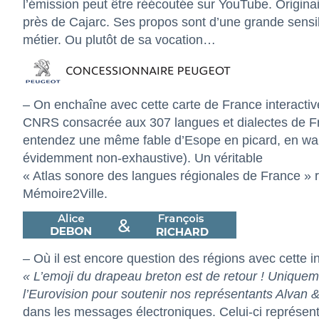
l’émission peut être réécoutée sur
YouTube
. Origina
près de Cajarc. Ses propos sont d’une grande sensibil
métier. Ou plutôt de sa vocation…
– On enchaîne avec cette carte de France interacti
CNRS consacrée aux 307 langues et dialectes de Fran
entendez une même fable d’Esope en picard, en wall
évidemment non-exhaustive). Un véritable
« Atlas sonore des langues régionales de France » r
Mémoire2Ville
.
–
Où il est encore question des régions avec cette i
« L’emoji du drapeau breton est de retour ! Uniqueme
l’Eurovision pour soutenir nos représentants Alvan 
dans les messages électroniques. Celui-ci représe