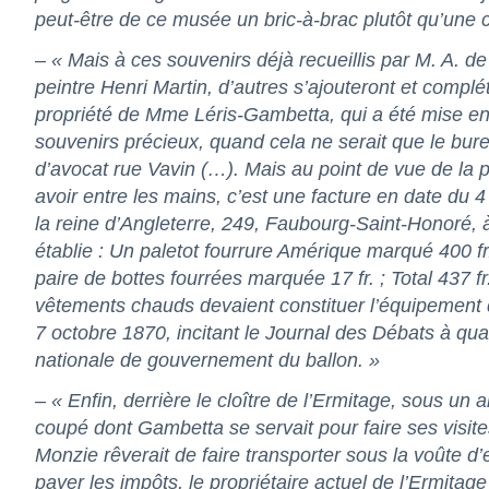
peut-être de ce musée un bric-à-brac plutôt qu’une co
– « Mais à ces souvenirs déjà recueillis par M. A. de
peintre Henri Martin, d’autres s’ajouteront et compl
propriété de Mme Léris-Gambetta, qui a été mise en
souvenirs précieux, quand cela ne serait que le bur
d’avocat rue Vavin (…). Mais au point de vue de la pet
avoir entre les mains, c’est une facture en date du
la reine d’Angleterre, 249, Faubourg-Saint-Honoré, à 
établie : Un paletot fourrure Amérique marqué 400 fr
paire de bottes fourrées marquée 17 fr. ; Total 437 fr.
vêtements chauds devaient constituer l’équipement d
7 octobre 1870, incitant le Journal des Débats à qu
nationale de gouvernement du ballon. »
–
« Enfin, derrière le cloître de l’Ermitage, sous un 
coupé dont Gambetta se servait pour faire ses visites
Monzie rêverait de faire transporter sous la voûte d’
payer les impôts, le propriétaire actuel de l’Ermitage