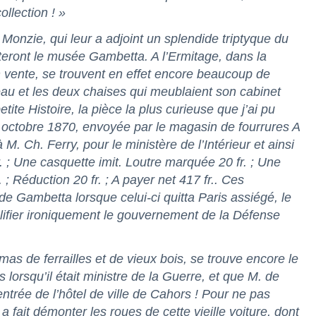
llection ! »
 Monzie, qui leur a adjoint un splendide triptyque du
éteront le musée Gambetta. A l’Ermitage, dans la
 vente, se trouvent en effet encore beaucoup de
eau et les deux chaises qui meublaient son cabinet
ite Histoire, la pièce la plus curieuse que j’ai pu
 4 octobre 1870, envoyée par le magasin de fourrures A
M. Ch. Ferry, pour le ministère de l’Intérieur et ainsi
. ; Une casquette imit. Loutre marquée 20 fr. ; Une
 ; Réduction 20 fr. ; A payer net 417 fr.. Ces
e Gambetta lorsque celui-ci quitta Paris assiégé, le
alifier ironiquement le gouvernement de la Défense
amas de ferrailles et de vieux bois, se trouve encore le
 lorsqu’il était ministre de la Guerre, et que M. de
entrée de l’hôtel de ville de Cahors ! Pour ne pas
 a fait démonter les roues de cette vieille voiture, dont