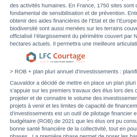
des activités humaines. En France, 1750 sites sont c
fondamental de sensibilisation et de prévention. Entr
obtenir des aides financières de l’Etat et de l’Euro
biodiversité sont aussi menées sur les terrains couv
officialisé l’élargissement du périmètre couvert par
hectares actuels. Il permettra une meilleure articulat
> ROB + plan pluri annuel d’investissements : planif
Cauvaldor a décidé de mettre en place un plan pluri 
s’appuie sur les premiers travaux des élus lors des
projeter et de connaitre le volume des investissemen
projets à venir et les limites de capacité de financ
d’investissements est un outil de pilotage financier e
budgétaire (ROB) de 2021 que les élus ont pu consul
bonne santé financière de la collectivité, tout en pou
phases.
La première phase permet de poser les base