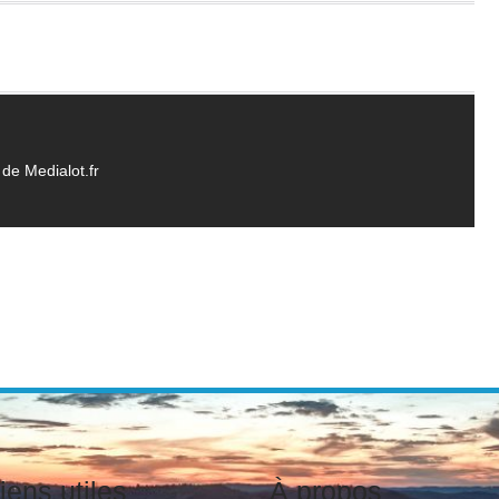
de Medialot.fr
iens utiles
À propos