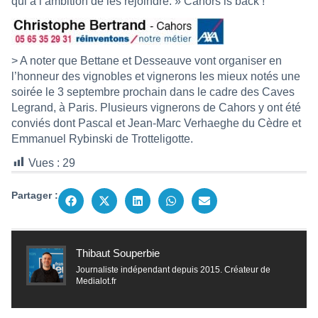
qui a l’ambition de les rejoindre. » Cahors is back !
> A noter que Bettane et Desseauve vont organiser en
l’honneur des vignobles et vignerons les mieux notés une
soirée le 3 septembre prochain dans le cadre des Caves
Legrand, à Paris. Plusieurs vignerons de Cahors y ont été
conviés dont Pascal et Jean-Marc Verhaeghe du Cèdre et
Emmanuel Rybinski de Trotteligotte.
Vues :
29
Partager :
Thibaut Souperbie
Journaliste indépendant depuis 2015. Créateur de
Medialot.fr