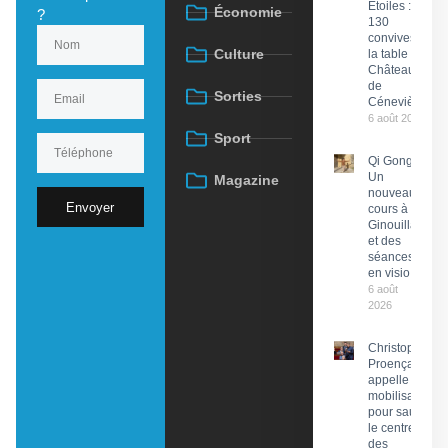
Étoiles :
Économie
?
130
convives à
Culture
la table du
Château
de
Sorties
Cénevières
6 août 2026
Sport
Qi Gong :
Un
Magazine
nouveau
Envoyer
cours à
Ginouillac
et des
séances
en visio
6 août
2026
Christophe
Proença
appelle à la
mobilisation
pour sauver
le centre
des