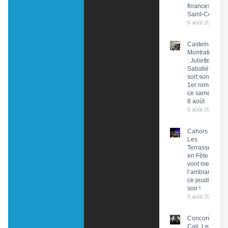
finances de
Saint-Céré
6 août 2026
Castelnau-
Montratier
: Juliette
Sabatié
sort son
1er roman
ce samedi
8 août
6 août 2026
Cahors :
Les
Terrasses
en Fête
vont mettre
l’ambiance
ce jeudi
soir !
5 août 2026
Concorès :
Cali, Les