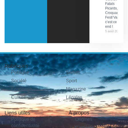
Fatals
Picards, Les
Croquants…
Festi’ValCéou,
c’est ce week-
end !
5 août 2026
Rubriques
Politique
Sorties
Société
Sport
Économie
Magazine
Culture
Légales
Liens utiles
À propos
Politique de
Origines
confidentialité
Carrières