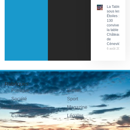
La Tablée
sous les
Étoiles :
130
convives à
la table du
Château
de
Cénevières
6 août 2026
Rubriques
Politique
Sorties
Société
Sport
Économie
Magazine
Culture
Légales