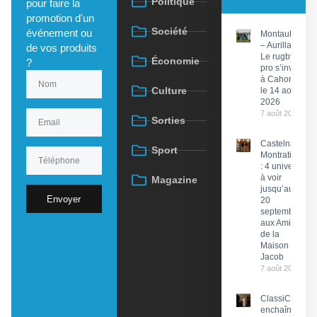
Politique
pour faire la
promotion d'un
Société
événement ou
Montauban
– Aurillac :
de vos produits
Le rugby
Économie
?
pro s’invite
à Cahors
Culture
le 14 août
2026
7 août 2026
Sorties
Castelnau-
Sport
Montratier
: 4 univers
à voir
Magazine
jusqu’au
Envoyer
20
septembre
aux Amis
de la
Maison
Jacob
7 août 2026
ClassiCahors
enchaîne les