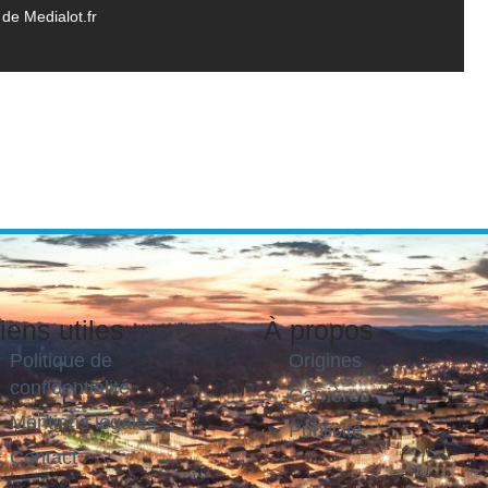
de Medialot.fr
iens utiles
À propos
Politique de
Origines
confidentialité
Carrières
Mentions légales
Publicité
Contact