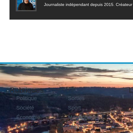
Journaliste indépendant depuis 2015. Créateur 
Rubriques
L
Politique
Sorties
Société
Sport
Économie
Magazine
Culture
Légales