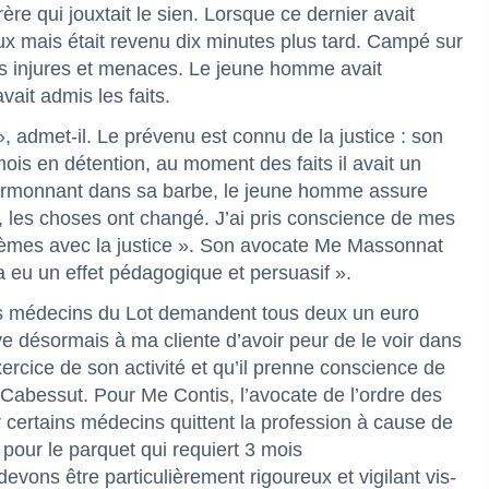
ère qui jouxtait le sien. Lorsque ce dernier avait
lieux mais était revenu dix minutes plus tard. Campé sur
ses injures et menaces. Le jeune homme avait
vait admis les faits.
s », admet-il. Le prévenu est connu de la justice : son
ois en détention, au moment des faits il avait un
. Marmonnant dans sa barbe, le jeune homme assure
n, les choses ont changé. J’ai pris conscience de mes
oblèmes avec la justice ». Son avocate Me Massonnat
 a eu un effet pédagogique et persuasif ».
 des médecins du Lot demandent tous deux un euro
ve désormais à ma cliente d’avoir peur de le voir dans
ercice de son activité et qu’il prenne conscience de
 Cabessut. Pour Me Contis, l’avocate de l’ordre des
r certains médecins quittent la profession à cause de
 pour le parquet qui requiert 3 mois
vons être particulièrement rigoureux et vigilant vis-