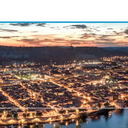
iens utiles
À propos
Politique de
Origines
confidentialité
Carrières
Mentions légales
Publicité
Contact