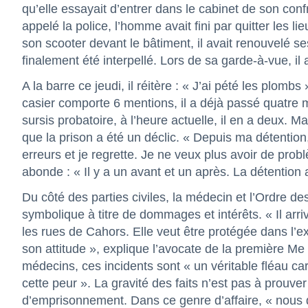
qu’elle essayait d’entrer dans le cabinet de son confr
appelé la police, l’homme avait fini par quitter les 
son scooter devant le bâtiment, il avait renouvelé 
finalement été interpellé. Lors de sa garde-à-vue, il a
A la barre ce jeudi, il réitère : « J’ai pété les plomb
casier comporte 6 mentions, il a déjà passé quatre m
sursis probatoire, à l’heure actuelle, il en a deux
que la prison a été un déclic. « Depuis ma détentio
erreurs et je regrette. Je ne veux plus avoir de pr
abonde : « Il y a un avant et un après. La détention
Du côté des parties civiles, la médecin et l’Ordre
symbolique à titre de dommages et intérêts. « Il arri
les rues de Cahors. Elle veut être protégée dans l’ex
son attitude », explique l’avocate de la première Me
médecins, ces incidents sont « un véritable fléau ca
cette peur ». La gravité des faits n’est pas à prouver
d’emprisonnement. Dans ce genre d’affaire, « nous de