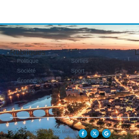
Rubriques
L
Politique
Sorties
Société
Sport
Économie
Magazine
Culture
Légales
Tous droits réservés © 2026 Medialot.