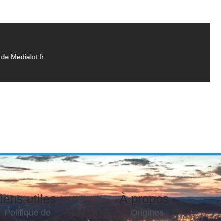
de Medialot.fr
iens utiles
À propos
Politique de
Origines