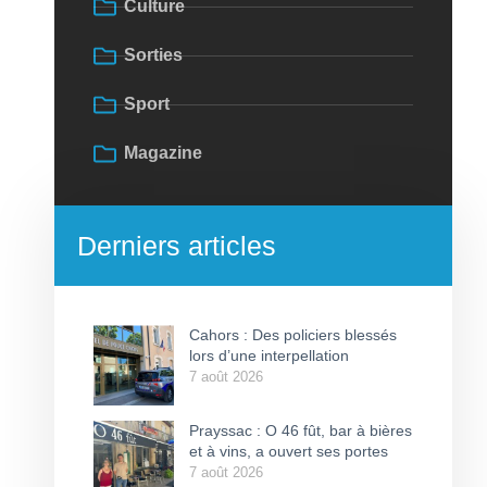
Culture
Sorties
Sport
Magazine
Derniers articles
Cahors : Des policiers blessés
lors d’une interpellation
7 août 2026
Prayssac : O 46 fût, bar à bières
et à vins, a ouvert ses portes
7 août 2026