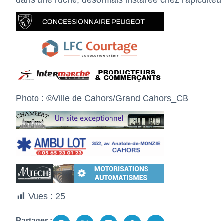
dans une ruche, désormais installée chez l’apiculte
Photo : ©Ville de Cahors/Grand Cahors_CB
Vues :
25
Partager :