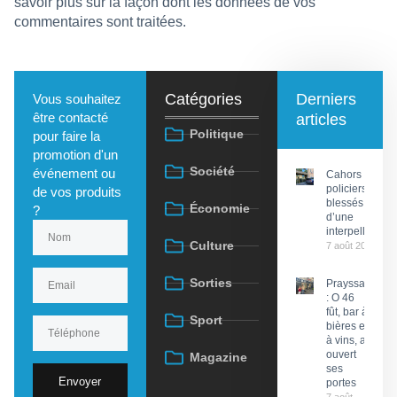
savoir plus sur la façon dont les données de vos
commentaires sont traitées
.
Catégories
Derniers
Vous souhaitez
être contacté
articles
Politique
pour faire la
promotion d'un
Société
événement ou
Cahors : Des
policiers
de vos produits
blessés lors
Économie
?
d’une
interpellation
Culture
7 août 2026
Sorties
Prayssac
: O 46
fût, bar à
Sport
bières et
à vins, a
ouvert
Magazine
ses
Envoyer
portes