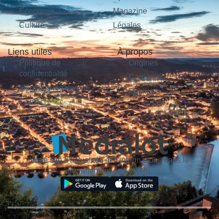
Économie
Magazine
Culture
Légales
Liens utiles
À propos
Politique de
Origines
confidentialité
Carrières
Mentions légales
Publicité
Contact
Votre site d'actualités et d'informations dans le
département du Lot (46).