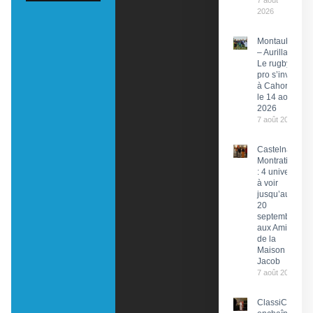
7 août
2026
Montauban
– Aurillac :
Le rugby
pro s’invite
à Cahors
le 14 août
2026
7 août 2026
Castelnau-
Montratier
: 4 univers
à voir
jusqu’au
20
septembre
aux Amis
de la
Maison
Jacob
7 août 2026
ClassiCahors