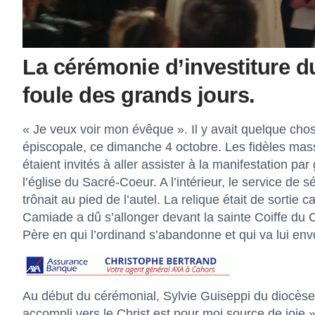
La cérémonie d’investiture du
foule des grands jours.
« Je veux voir mon évêque ». Il y avait quelque chose
épiscopale, ce dimanche 4 octobre. Les fidèles massé
étaient invités à aller assister à la manifestation p
l’église du Sacré-Coeur. A l’intérieur, le service de s
trônait au pied de l’autel. La relique était de sortie
Camiade a dû s’allonger devant la sainte Coiffe du Ch
Père en qui l’ordinand s’abandonne et qui va lui envo
Au début du cérémonial, Sylvie Guiseppi du diocèse
accompli vers le Christ est pour moi source de joie » d