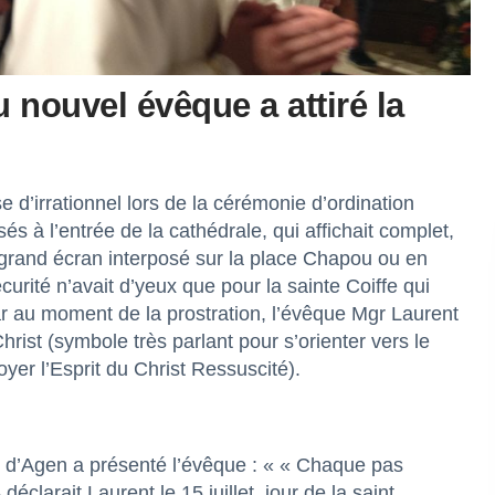
 nouvel évêque a attiré la
 d’irrationnel lors de la cérémonie d’ordination
s à l’entrée de la cathédrale, qui affichait complet,
ar grand écran interposé sur la place Chapou ou en
écurité n’avait d’yeux que pour la sainte Coiffe qui
 car au moment de la prostration, l’évêque Mgr Laurent
rist (symbole très parlant pour s’orienter vers le
yer l’Esprit du Christ Ressuscité).
 d’Agen a présenté l’évêque : « « Chaque pas
éclarait Laurent le 15 juillet, jour de la saint