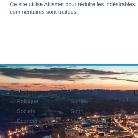
Ce site utilise Akismet pour réduire les indésirables.
commentaires sont traitées
.
Rubriques
L
Politique
Sorties
Société
Sport
Économie
Magazine
Culture
Légales