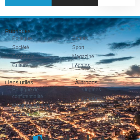
Rubriques
Politique
Sorties
Société
Sport
Économie
Magazine
Culture
Légales
Liens utiles
À propos
Politique de
Origines
confidentialité
Carrières
Mentions légales
Publicité
Contact