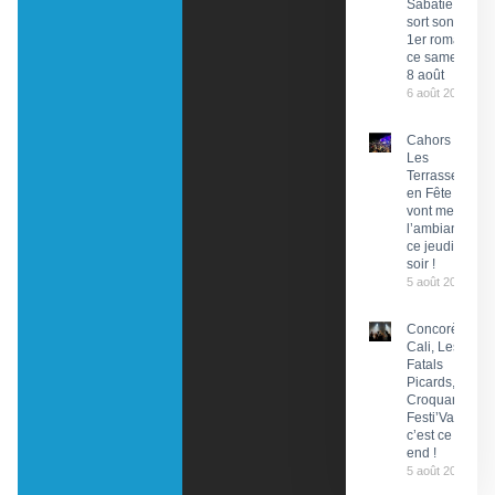
Sabatié
sort son
1er roman
ce samedi
8 août
6 août 2026
Cahors :
Les
Terrasses
en Fête
vont mettre
l’ambiance
ce jeudi
soir !
5 août 2026
Concorès :
Cali, Les
Fatals
Picards, Les
Croquants…
Festi’ValCéou,
c’est ce week-
end !
5 août 2026