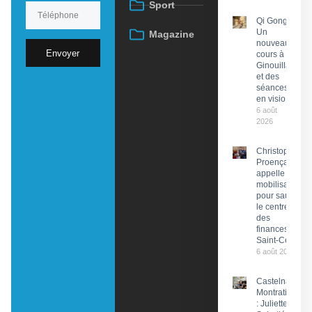
Sport
Qi Gong :
Un
Magazine
nouveau
Envoyer
cours à
Ginouillac
et des
séances
en visio
6 août
2026
Christophe
Proença
appelle à la
mobilisation
pour sauver
le centre
des
finances de
Saint-Céré
6 août 2026
Castelnau-
Montratier
: Juliette