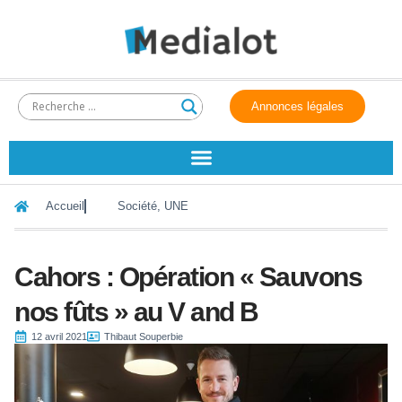
Annonces légales
Accueil
Société
,
UNE
Cahors : Opération « Sauvons
nos fûts » au V and B
12 avril 2021
Thibaut Souperbie