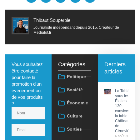
Thibaut Souperbie
Journaliste indépendant depuis 2015. Créateur de
Medialot.fr
Catégories
Derniers
Vous souhaitez
être contacté
articles
Politique
pour faire la
promotion d'un
Société
événement ou
La Tablée
sous les
de vos produits
Étoiles :
Économie
?
130
convives à
Culture
la table du
Château
de
Sorties
Cénevières
6 août 2026