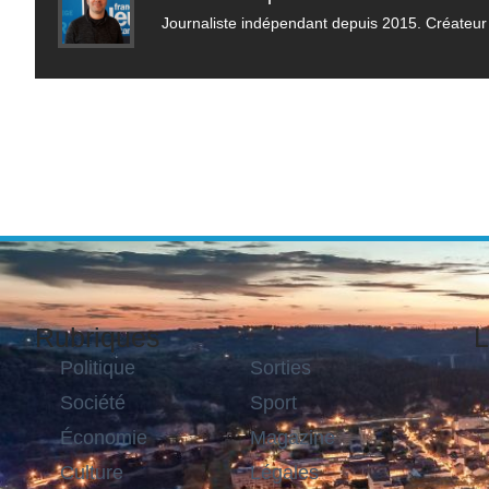
Journaliste indépendant depuis 2015. Créateur 
Rubriques
L
Politique
Sorties
Société
Sport
Économie
Magazine
Culture
Légales