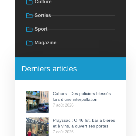
Culture
Sorties
Sport
Magazine
Derniers articles
Cahors : Des policiers blessés
lors d’une interpellation
7 août 2026
Prayssac : O 46 fût, bar à bières
et à vins, a ouvert ses portes
7 août 2026