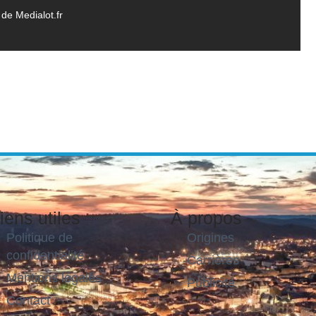
de Medialot.fr
iens utiles
À propos
Politique de
Origines
confidentialité
Carrières
Mentions légales
Publicité
Contact