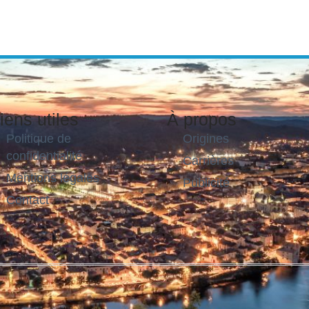
iens utiles
À propos
Politique de
Origines
confidentialité
Carrières
Mentions légales
Publicité
Contact