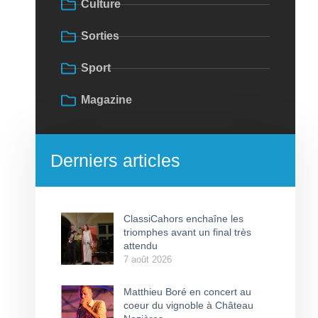
Culture
Sorties
Sport
Magazine
Derniers articles
ClassiCahors enchaîne les
triomphes avant un final très
attendu
7 août 2026
Matthieu Boré en concert au
coeur du vignoble à Château