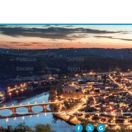
Rubriques
L
Politique
Sorties
Société
Sport
Économie
Magazine
Culture
Légales
Tous droits réservés © 2026 Medialot.