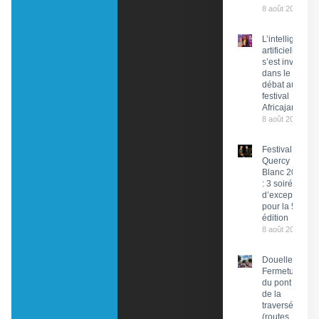
8 août 2026
L’intelligence
artificielle
s’est invitée
dans le
débat au
festival
Africajarc
8 août 2026
Festival du
Quercy
Blanc 2026
: 3 soirées
d’exception
pour la 58e
édition
8 août 2026
Douelle :
Fermeture
du pont et
de la
traversée
(routes