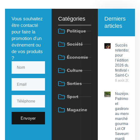
Catégories
Derniers
Vous souhaitez
être contacté
articles
Politique
pour faire la
promotion d'un
Société
événement ou
Succès
retentissant
de vos produits
pour
Économie
?
l’édition
2026 du
Culture
festival de
Saint-Céré
8 août 2026
Sorties
Nuzéjouls :
Sport
Patrimoine
et
gastronomie
Magazine
au menu du
Envoyer
marché
gourmand
Lot Of
Saveurs ce
mardi