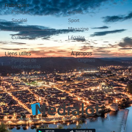
Rubriques
Politique
Sorties
Société
Sport
Économie
Magazine
Culture
Légales
Liens utiles
À propos
Politique de
Origines
confidentialité
Carrières
Mentions légales
Publicité
Contact
Votre site d'actualités et d'informations dans le
département du Lot (46).