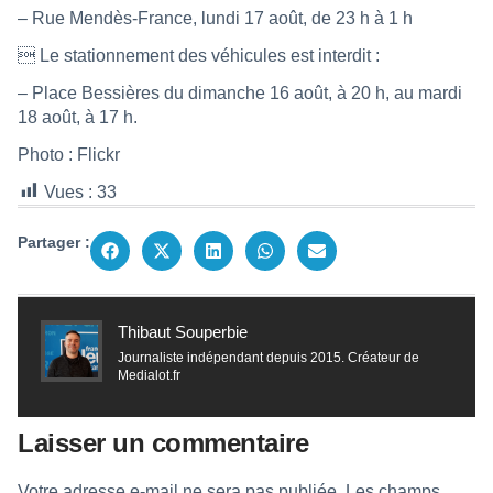
– Rue Mendès-France, lundi 17 août, de 23 h à 1 h
 Le stationnement des véhicules est interdit :
– Place Bessières du dimanche 16 août, à 20 h, au mardi
18 août, à 17 h.
Photo : Flickr
Vues :
33
Partager :
Thibaut Souperbie
Journaliste indépendant depuis 2015. Créateur de
Medialot.fr
Laisser un commentaire
Votre adresse e-mail ne sera pas publiée.
Les champs