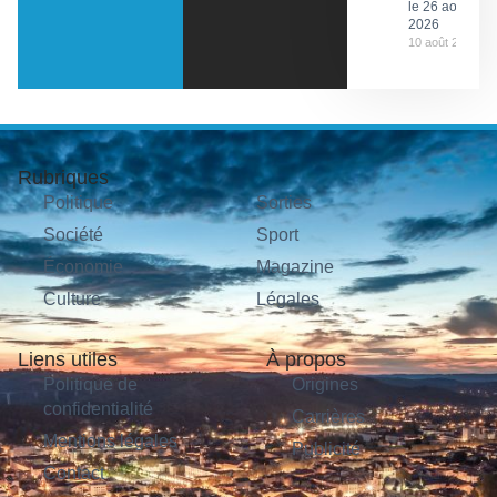
le 26 août
2026
10 août 2026
Rubriques
Politique
Sorties
Société
Sport
Économie
Magazine
Culture
Légales
Liens utiles
À propos
Politique de
Origines
confidentialité
Carrières
Mentions légales
Publicité
Contact