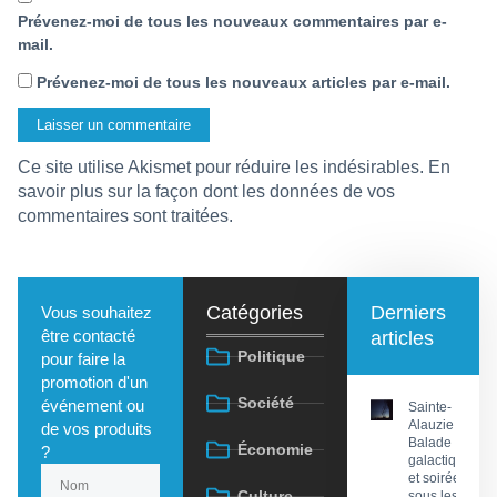
Prévenez-moi de tous les nouveaux commentaires par e-
mail.
Prévenez-moi de tous les nouveaux articles par e-mail.
Ce site utilise Akismet pour réduire les indésirables.
En
savoir plus sur la façon dont les données de vos
commentaires sont traitées
.
Catégories
Derniers
Vous souhaitez
être contacté
articles
Politique
pour faire la
promotion d'un
Société
événement ou
Sainte-
Alauzie :
de vos produits
Balade
Économie
?
galactique
et soirée
Culture
sous les