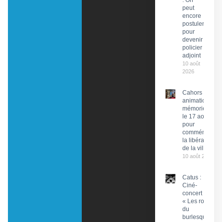
: On
peut
encore
postuler
pour
devenir
policier
adjoint
10 août
2026
Cahors : Des
animations
mémorielles
le 17 août
pour
commémorer
la libération
de la ville
10 août 2026
Catus :
Ciné-
concert
« Les rois
du
burlesque »