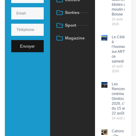
étoiles au
moulin de
Sorties
Boisse
10 août
2026
Sport
Le Célé
Magazine
à
Envoyer
l’honneur
sur ARTE
ce
samedi
10 août
2026
Les
Rencontres
cinéma de
Gindou
2026, c’est
du 15 au
22 août
10 août 2026
Cahors