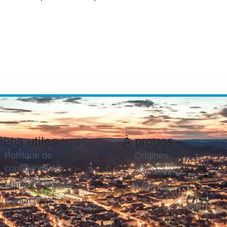
iens utiles
À propos
Politique de
Origines
confidentialité
Carrières
Mentions légales
Publicité
Contact