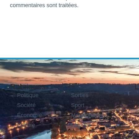
commentaires sont traitées
.
Rubriques
L
Politique
Sorties
Société
Sport
Économie
Magazine
Culture
Légales