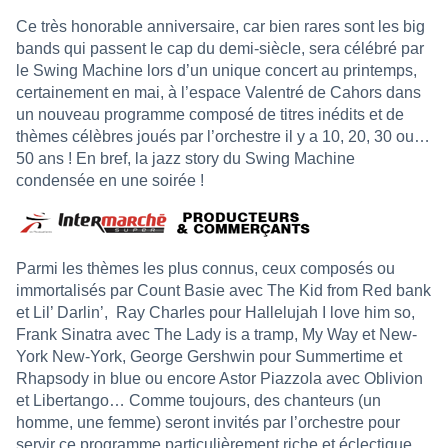
Ce très honorable anniversaire, car bien rares sont les big
bands qui passent le cap du demi-siècle, sera célébré par
le Swing Machine lors d’un unique concert au printemps,
certainement en mai, à l’espace Valentré de Cahors dans
un nouveau programme composé de titres inédits et de
thèmes célèbres joués par l’orchestre il y a 10, 20, 30 ou…
50 ans ! En bref, la jazz story du Swing Machine
condensée en une soirée !
Parmi les thèmes les plus connus, ceux composés ou
immortalisés par Count Basie avec The Kid from Red bank
et Lil’ Darlin’,
Ray Charles pour Hallelujah I love him so,
Frank Sinatra avec The Lady is a tramp, My Way et New-
York New-York, George Gershwin pour Summertime et
Rhapsody in blue ou encore Astor Piazzola avec Oblivion
et Libertango… Comme toujours, des chanteurs (un
homme, une femme) seront invités par l’orchestre pour
servir ce programme particulièrement riche et éclectique.