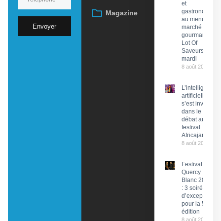
et
gastronomie
Magazine
au menu du
Envoyer
marché
gourmand
Lot Of
Saveurs ce
mardi
8 août 2026
L’intelligence
artificielle
s’est invitée
dans le
débat au
festival
Africajarc
8 août 2026
Festival du
Quercy
Blanc 2026
: 3 soirées
d’exception
pour la 58e
édition
8 août 2026