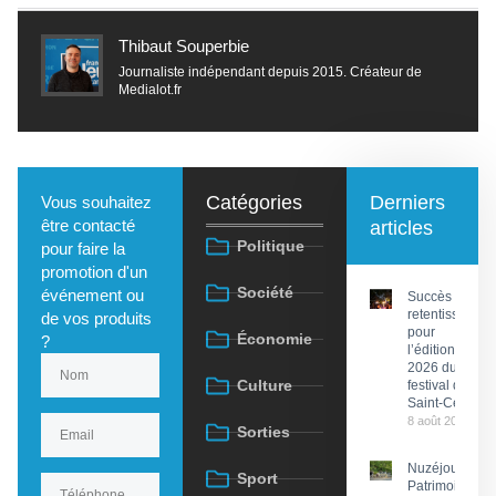
Thibaut Souperbie
Journaliste indépendant depuis 2015. Créateur de
Medialot.fr
Catégories
Derniers
Vous souhaitez
être contacté
articles
Politique
pour faire la
promotion d'un
Société
événement ou
Succès
retentissant
de vos produits
pour
Économie
?
l’édition
2026 du
Culture
festival de
Saint-Céré
8 août 2026
Sorties
Nuzéjouls :
Sport
Patrimoine