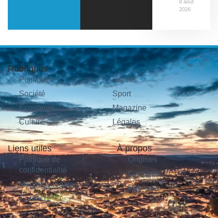
8 août
2026
Rubriques
Politique
Sorties
Société
Sport
Économie
Magazine
Culture
Légales
Liens utiles
À propos
Politique de
Origines
confidentialité
Carrières
Mentions légales
Publicité
Contact