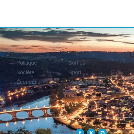
Rubriques
L
Politique
Sorties
Société
Sport
Économie
Magazine
Culture
Légales
Tous droits réservés © 2026 Medialot.