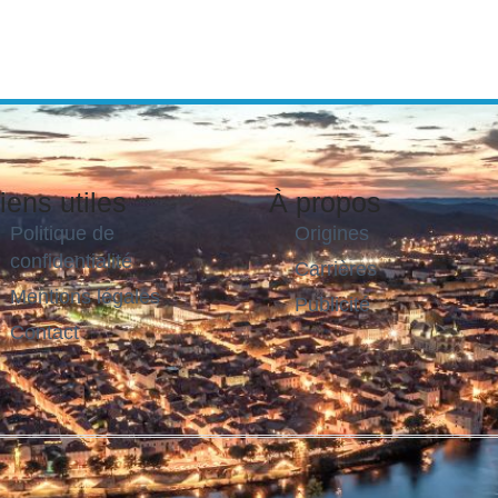
iens utiles
À propos
Politique de
Origines
confidentialité
Carrières
Mentions légales
Publicité
Contact