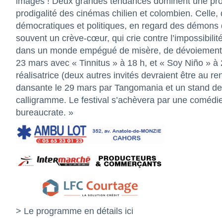
images ! Deux grandes tendances dominent une progr
prodigalité des cinémas chilien et colombien. Cell
démocratiques et politiques, en regard des démons du
souvent un crève-cœur, qui crie contre l’impossibilité
dans un monde empégué de misère, de dévoiement ou
23 mars avec « Tinnitus » à 18 h, et « Soy Niño » à 
réalisatrice (deux autres invités devraient être au 
dansante le 29 mars par Tangomania et un stand de li
calligramme. Le festival s’achèvera par une comédie
bureaucrate. »
> Le programme en détails
ici