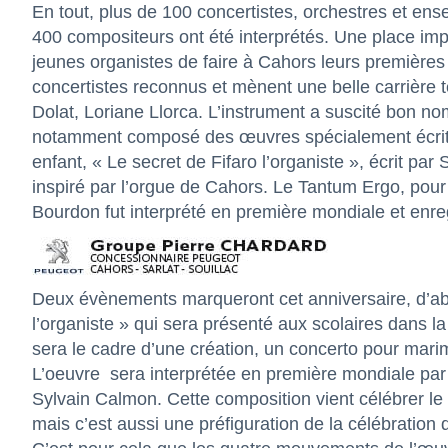
En tout, plus de 100 concertistes, orchestres et ens
400 compositeurs ont été interprétés. Une place imp
jeunes organistes de faire à Cahors leurs première
concertistes reconnus et mènent une belle carrière 
Dolat, Loriane Llorca. L’instrument a suscité bon n
notamment composé des œuvres spécialement écrites
enfant, « Le secret de Fifaro l’organiste », écrit p
inspiré par l’orgue de Cahors. Le Tantum Ergo, pou
Bourdon fut interprété en première mondiale et enreg
Deux évènements marqueront cet anniversaire, d’abo
l’organiste » qui sera présenté aux scolaires dans la 
sera le cadre d’une création, un concerto pour mar
L’oeuvre
sera interprétée en première mondiale par
Sylvain Calmon. Cette composition vient célébrer le
mais c’est aussi une préfiguration de la célébration