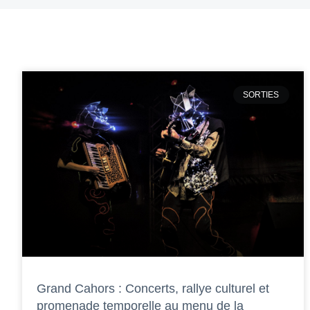
SORTIES
Grand Cahors : Concerts, rallye culturel et
promenade temporelle au menu de la