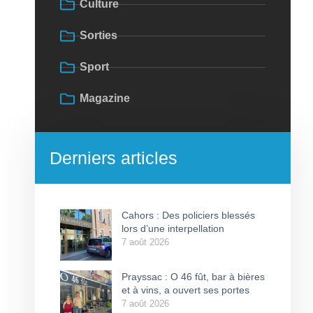
Culture
Sorties
Sport
Magazine
Derniers articles
Cahors : Des policiers blessés
lors d’une interpellation
7 août 2026
Prayssac : O 46 fût, bar à bières
et à vins, a ouvert ses portes
7 août 2026