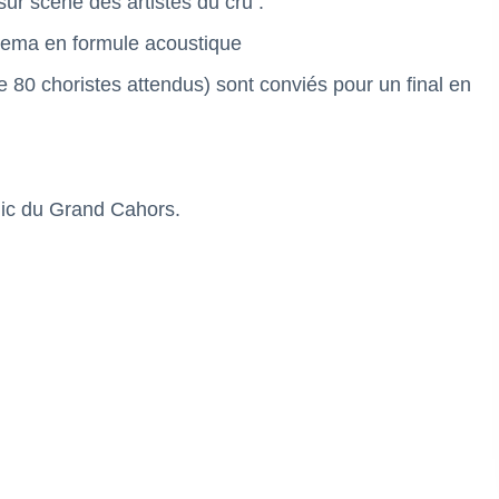
r scène des artistes du cru :
Ayema en formule acoustique
e 80 choristes attendus) sont conviés pour un final en
blic du Grand Cahors.