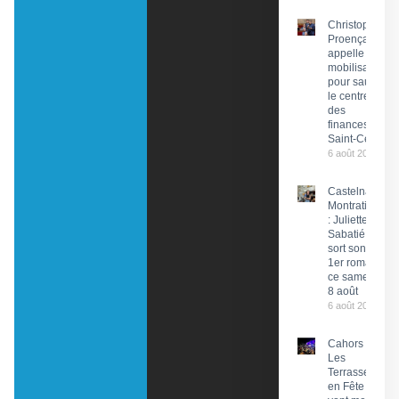
Christophe
Proença
appelle à la
mobilisation
pour sauver
le centre
des
finances de
Saint-Céré
6 août 2026
Castelnau-
Montratier
: Juliette
Sabatié
sort son
1er roman
ce samedi
8 août
6 août 2026
Cahors :
Les
Terrasses
en Fête