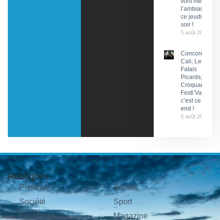
vont mettre
l’ambiance
ce jeudi
soir !
5 août 2026
Concorès :
Cali, Les
Fatals
Picards, Les
Croquants…
Festi’ValCéou,
c’est ce week-
end !
5 août 2026
Rubriques
Politique
Sorties
Société
Sport
Économie
Magazine