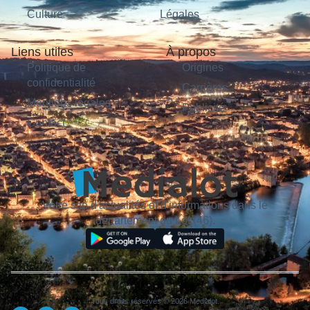
Culture
Légales
Liens utiles
À propos
Politique de
Origines
confidentialité
Carrières
Mentions légales
Publicité
Contact
Votre site d'actualités et d'informations dans le
département du Lot (46).
Tous droits réservés © 2026 Medialot.