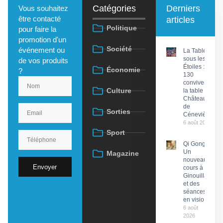
Catégories
Derniers
Vous souhaitez
être contacté
articles
Politique
pour faire la
promotion d'un
Société
événement ou
La Tablée
sous les
de vos produits
Étoiles :
Économie
?
130
convives à
Culture
la table du
Château
de
Sorties
Cénevières
6 août 2026
Sport
Qi Gong :
Un
Magazine
nouveau
Envoyer
cours à
Ginouillac
et des
séances
en visio
6 août
2026