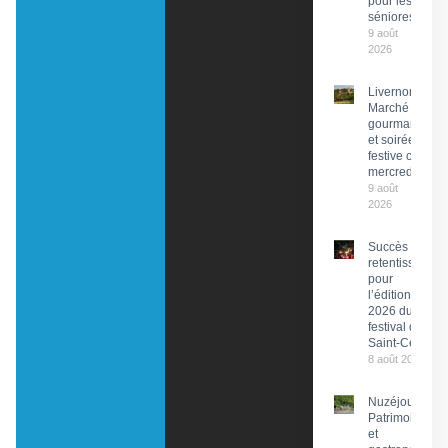
pour les
séniores
9 août
2026
Livernon :
Marché
gourmand
et soirée
festive ce
mercredi
9 août
2026
Succès
retentissant
pour
l’édition
2026 du
festival de
Saint-Céré
8 août 2026
Nuzéjouls :
Patrimoine
et