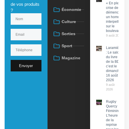
« En pleine
de vos produits
crise de
Économie
?
démence »,
un homme
Culture
interpellé
sur le
boulevard
Sorties
9 août 2026
Sport
Laramière
: Le salon
du livre et
Magazine
de la BD,
Envoyer
c’est le
dimanche
16 août
2026
9 août
2026
Rugby
Quercy
Féminin :
L’heure
de la
reprise