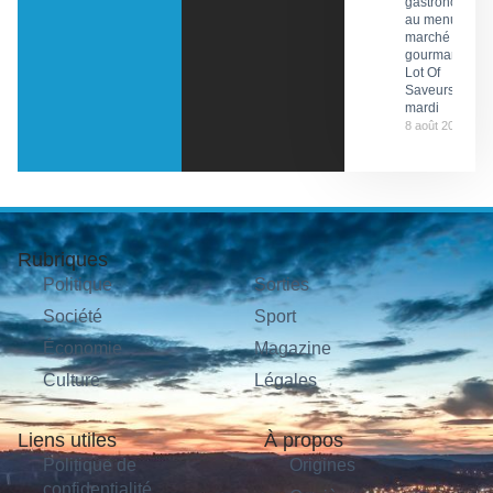
gastronomie
au menu du
marché
gourmand
Lot Of
Saveurs ce
mardi
8 août 2026
Rubriques
Politique
Sorties
Société
Sport
Économie
Magazine
Culture
Légales
Liens utiles
À propos
Politique de
Origines
confidentialité