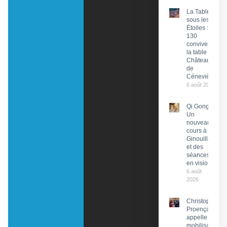
La Tablée
sous les
Étoiles :
130
convives à
la table du
Château
de
Cénevières
6 août 2026
Qi Gong :
Un
nouveau
cours à
Ginouillac
et des
séances
en visio
6 août
2026
Christophe
Proença
appelle à la
mobilisation