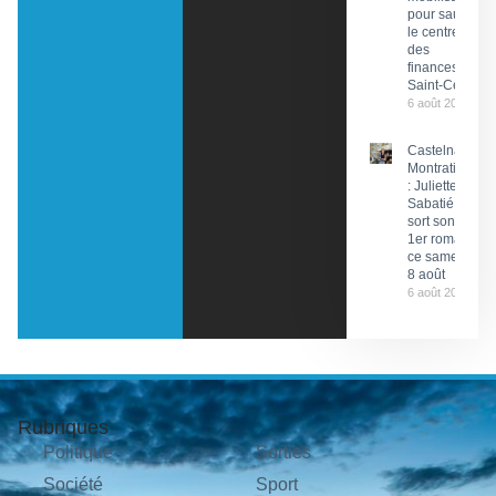
pour sauver
le centre
des
finances de
Saint-Céré
6 août 2026
Castelnau-
Montratier
: Juliette
Sabatié
sort son
1er roman
ce samedi
8 août
6 août 2026
Rubriques
Politique
Sorties
Société
Sport