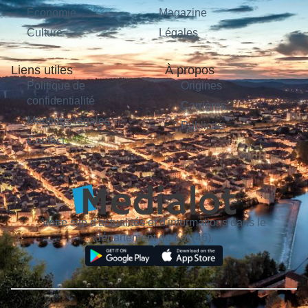
Économie
Magazine
Culture
Légales
Liens utiles
À propos
Politique de
Origines
confidentialité
Carrières
Mentions légales
Publicité
Contact
Votre site d'actualités et d'informations dans le
département du Lot (46).