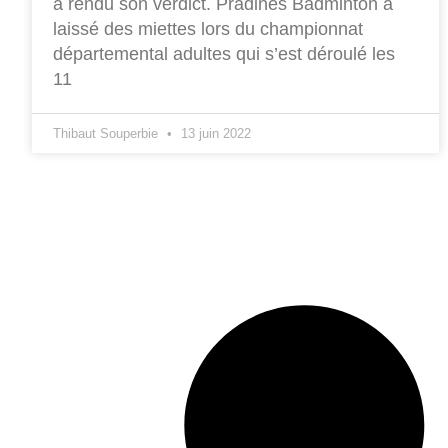
a rendu son verdict. Pradines Badminton a
laissé des miettes lors du championnat
départemental adultes qui s’est déroulé les
11
Thibaut Souperbie
13 juin 2022