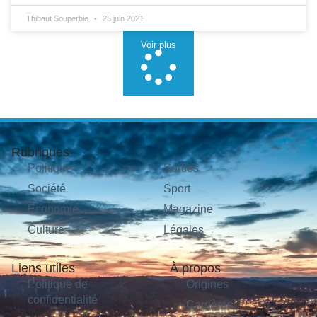
Thibaut Souperbie
25 juin 2021
Voir plus
Rubriques
Politique
Sorties
Société
Sport
Économie
Magazine
Culture
Légales
Liens utiles
À propos
Politique de
Origines
confidentialité
Carrières