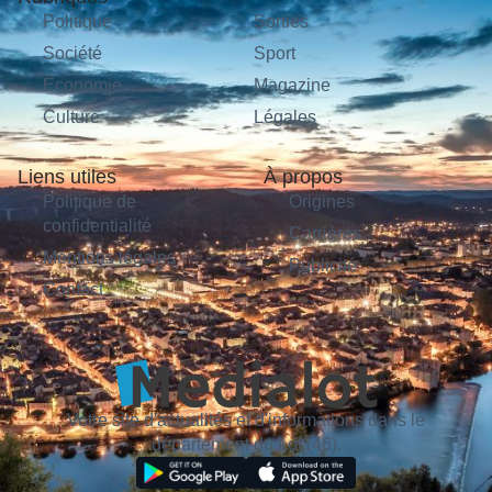
Politique
Sorties
Société
Sport
Économie
Magazine
Culture
Légales
Liens utiles
À propos
Politique de
Origines
confidentialité
Carrières
Mentions légales
Publicité
Contact
Votre site d'actualités et d'informations dans le
département du Lot (46).