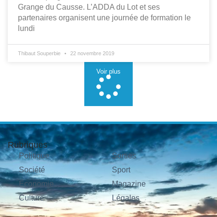
Grange du Causse. L’ADDA du Lot et ses
partenaires organisent une journée de formation le
lundi
Thibaut Souperbie
22 novembre 2019
Voir plus
Rubriques
Politique
Sorties
Société
Sport
Économie
Magazine
Culture
Légales