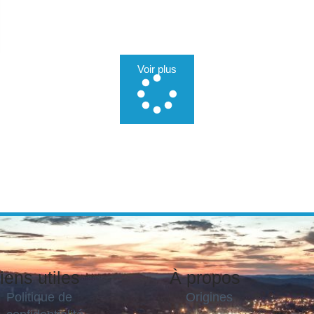
Voir plus
iens utiles
À propos
Politique de
Origines