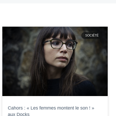
SOCIÉTÉ
Cahors : « Les femmes montent le son ! »
aux Docks