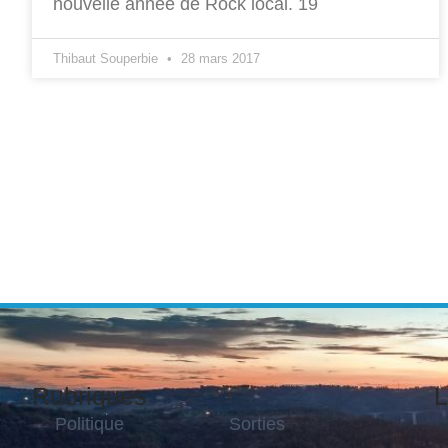
nouvelle année de Rock local. 19
Thibaut Souperbie
28 mars 2017
Rubriques
L
Politique
Sorties