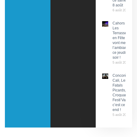
ce samedi
8 août
6 août 2026
Cahors :
Les
Terrasses
en Fête
vont mettre
l’ambiance
ce jeudi
soir !
5 août 2026
Concorès :
Cali, Les
Fatals
Picards, Les
Croquants…
Festi’ValCéou,
c’est ce week-
end !
5 août 2026