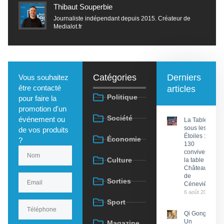
Thibaut Souperbie
Journaliste indépendant depuis 2015. Créateur de
Medialot.fr
Catégories
Derniers
Vous souhaitez
être contacté
articles
Politique
pour faire la
promotion d'un
Société
événement ou
La Tablée
sous les
de vos produits
Étoiles :
Économie
?
130
convives à
Culture
la table du
Château
de
Sorties
Cénevières
6 août 2026
Sport
Qi Gong :
Un
Magazine