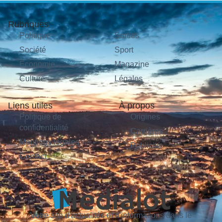
Rubriques
Politique
Sorties
Société
Sport
Économie
Magazine
Culture
Légales
Liens utiles
À propos
Politique de
Origines
confidentialité
Carrières
Mentions légales
Publicité
Contact
Votre site d'actualités et d'informations dans le