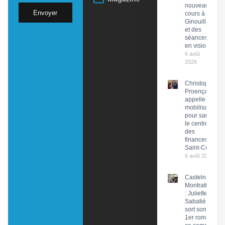
nouveau
Envoyer
cours à
Ginouillac
et des
séances
en visio
6 août
2026
Christophe
Proença
appelle à la
mobilisation
pour sauver
le centre
des
finances de
Saint-Céré
6 août 2026
Castelnau-
Montratier
: Juliette
Sabatié
sort son
1er roman