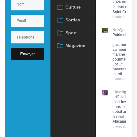
2026 du
Culture
festival de
Saint-Céré
8 août 2026
Sorties
Nuzéjouls :
Sport
Patrimoine
et
gastronomie
Magazine
au menu du
Envoyer
marché
gourmand
Lot Of
Saveurs ce
mardi
8 août 2026
L’intelligence
artificielle
s’est invitée
dans le
débat au
festival
Africajarc
8 août 2026