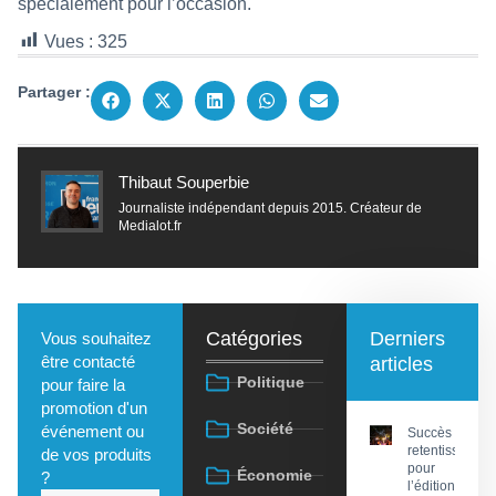
spécialement pour l’occasion.
Vues :
325
Partager :
Thibaut Souperbie
Journaliste indépendant depuis 2015. Créateur de
Medialot.fr
Catégories
Derniers
Vous souhaitez
être contacté
articles
Politique
pour faire la
promotion d'un
Société
événement ou
Succès
retentissant
de vos produits
pour
Économie
?
l’édition