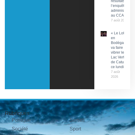
résultats de
l’enquête
administrative
au CCAS
7 août 2026
« Le Lot
en
Bodéga »
va faire
vibrer le
Lac Vert
de Catus
ce lundi
7 août
2026
Rubriques
Politique
Sorties
Société
Sport