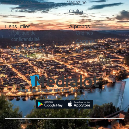
Économie
Magazine
Culture
Légales
Liens utiles
À propos
Politique de
Origines
confidentialité
Carrières
Mentions légales
Publicité
Contact
Votre site d'actualités et d'informations dans le
département du Lot (46).